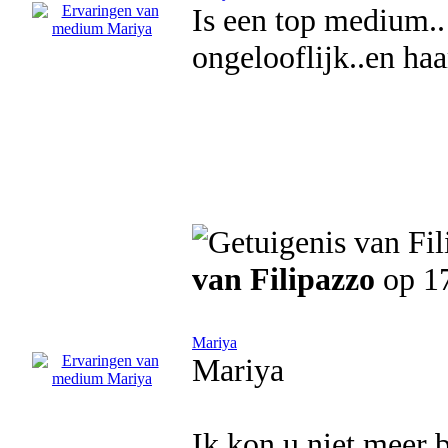
Is een top medium.. 
ongelooflijk..en haa
van Filipazzo
op 17
Mariya
Mariya
Ik kon u niet meer 