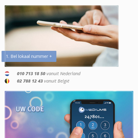
1. Bel lokaal nummer +
010 713 18 50
vanuit Nederland
02 788 12 43
vanuit België