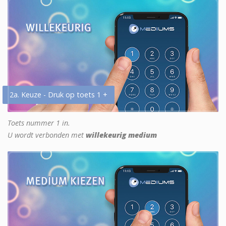
2a. Keuze - Druk op toets 1 +
Toets nummer 1 in.
U wordt verbonden met
willekeurig medium