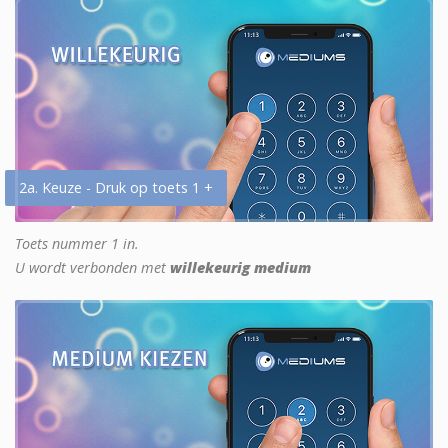
2a. Keuze - Druk op toets 1 +
Toets nummer 1 in.
U wordt verbonden met
willekeurig medium