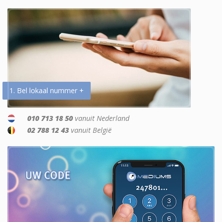
1. Bel lokaal nummer +
010 713 18 50
vanuit Nederland
02 788 12 43
vanuit België