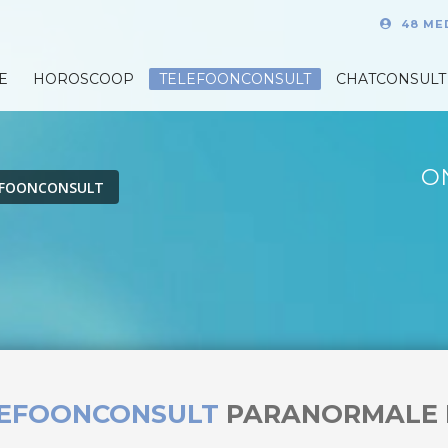
48 ME
E
HOROSCOOP
TELEFOONCONSULT
CHATCONSULT
O
EFOONCONSULT
LEFOONCONSULT
PARANORMALE 