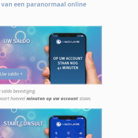
 van een paranormaal online
 Uw saldo +
 saldo bevestiging.
hoort hoeveel
minuten op uw account
staan.