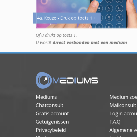
4a. Keuze - Druk op toets 1 +
Of u drukt op toets 1.
U wordt
direct verbonden met een medium
Mediums
Medium zo
Chatconsult
Mailconsult
Gratis account
Login accou
Getuigenissen
F.A.Q
Privacybeleid
Algemene v