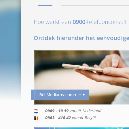
Hoe werkt een
0900
-telefoonconsul
Ontdek hieronder het eenvoudige
1. Bel Mediums-nummer +
0909 - 19 19
vanuit Nederland
0903 - 416 42
vanuit België