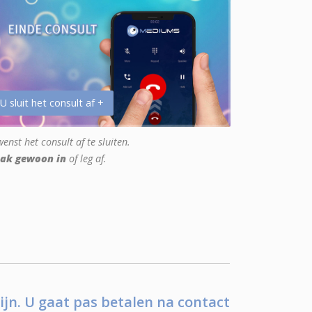
 U sluit het consult af +
enst het consult af te sluiten.
ak gewoon in
of leg af.
ijn. U gaat pas betalen na contact