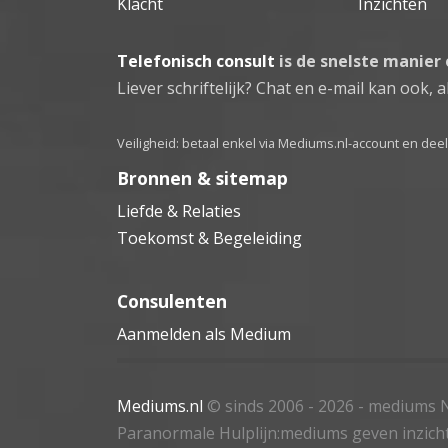
Klacht
Inzichten
Telefonisch consult
is de snelste manier
Liever schriftelijk? Chat en e-mail kan ook, al
Veiligheid: betaal enkel via Mediums.nl-account en de
Bronnen & sitemap
Liefde & Relaties
Toekomst & Begeleiding
Consulenten
Aanmelden als Medium
Mediums.nl
© sinds 2006 - 2026
- mediums N
Paranormale Hulplijn:mediums geven inzich