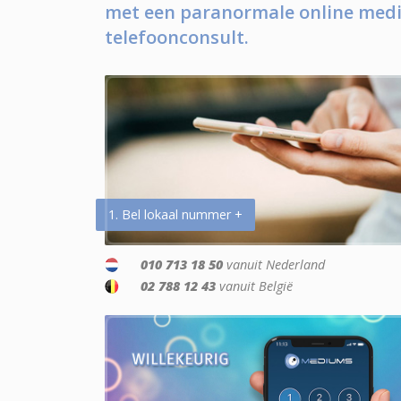
met een paranormale online medi
telefoonconsult.
1. Bel lokaal nummer +
010 713 18 50
vanuit Nederland
02 788 12 43
vanuit België