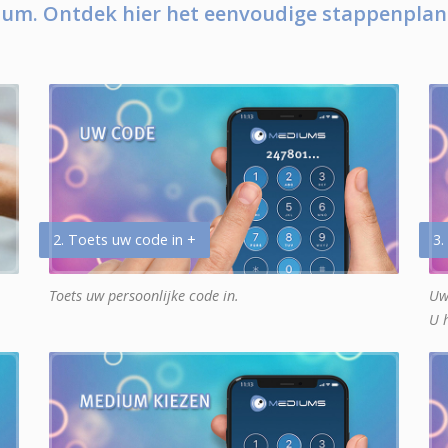
um. Ontdek hier het eenvoudige stappenplan
2. Toets uw code in +
3.
Toets uw persoonlijke code in.
Uw
U 