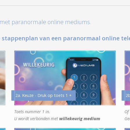
t met paranormale online mediums.
 stappenplan van een paranormaal online tel
2a. Keuze - Druk op toets 1 +
2b
Toets nummer 1 in.
Of 
U wordt verbonden met
willekeurig medium
Ge