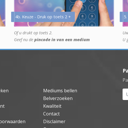
4b. Keuze - Druk op toets 2 +
5.
Of u drukt op toets 2.
Uw
Geef nu de
pincode in van een medium
U 
P
Pa
eken
Mediums bellen
Uw
Belverzoeken
nt
Kwaliteit
Contact
oorwaarden
Disclaimer