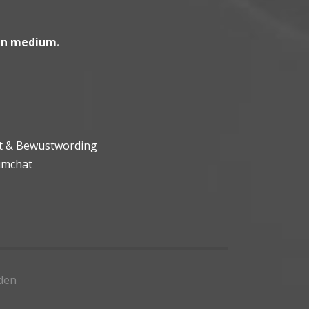
en medium
.
ht & Bewustwording
umchat
den