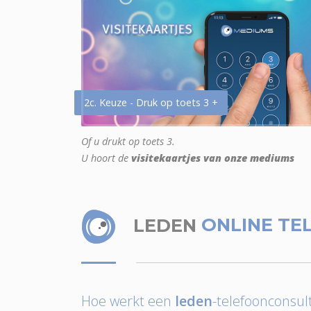
2c. Keuze - Druk op toets 3 +
Of u drukt op toets 3.
U hoort de
visitekaartjes van onze mediums
LEDEN
ONLINE TE
Hoe werkt een
leden
-telefoonconsult