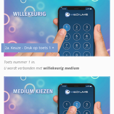
2a. Keuze - Druk op toets 1 +
Toets nummer 1 in.
U wordt verbonden met
willekeurig medium