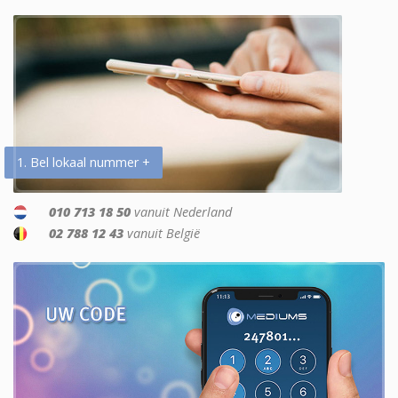
1. Bel lokaal nummer +
010 713 18 50
vanuit Nederland
02 788 12 43
vanuit België