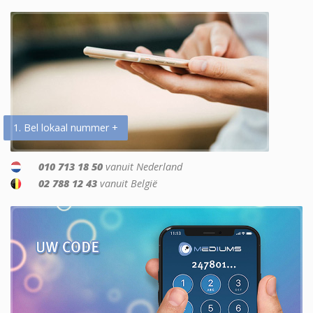
1. Bel lokaal nummer +
010 713 18 50
vanuit Nederland
02 788 12 43
vanuit België