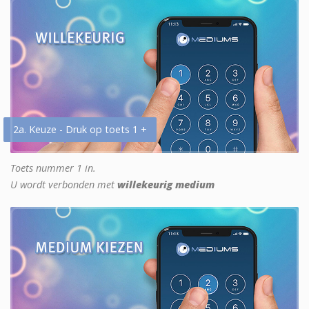
2a. Keuze - Druk op toets 1 +
Toets nummer 1 in.
U wordt verbonden met
willekeurig medium