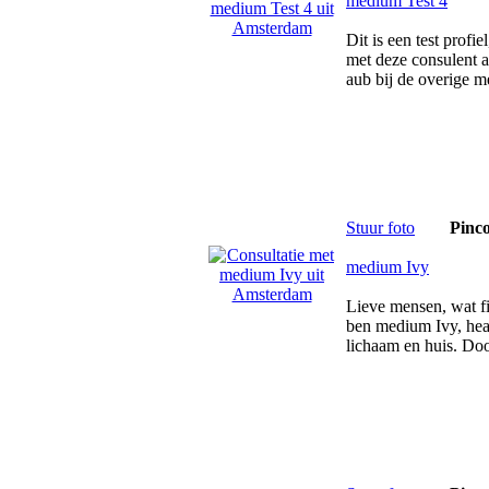
medium Test 4
Dit is een test profi
met deze consulent aa
aub bij de overige 
Stuur foto
Pinc
medium Ivy
Lieve mensen, wat fi
ben medium Ivy, heale
lichaam en huis. Doo