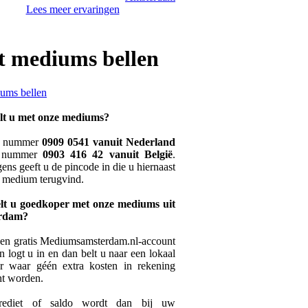
Lees meer ervaringen
t mediums
bellen
lt u met onze mediums?
t nummer
0909 0541 vanuit Nederland
t nummer
0903 416 42 vanuit België
.
ens geeft u de pincode in die u hiernaast
e medium terugvind.
lt u goedkoper met onze mediums uit
rdam?
en gratis Mediumsamsterdam.nl-account
n logt u in en dan belt u naar een lokaal
 waar géén extra kosten in rekening
ht worden.
ediet of saldo wordt dan bij uw