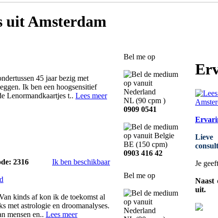
s
uit Amsterdam
Bel me op
Erv
ndertussen 45 jaar bezig met
rtleggen. Ik ben een hoogsensitief
e Lenormandkaartjes t..
Lees meer
NL
(90 cpm )
0909 0541
Ervari
Lieve
BE
(150 cpm)
consult
0903 416 42
ode: 2316
Ik ben beschikbaar
Je geef
Bel me op
d
Naast 
uit.
Van kinds af kon ik de toekomst al
jks met astrologie en droomanalyses.
an mensen en..
Lees meer