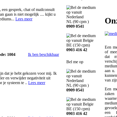
el, een gesprek, chat of mailconsult
n gaan is niet mogelijk .... kijkt u
On
mediums...
Lees meer
NL
(90 cpm )
0909 0541
BE
(150 cpm)
Een me
0903 416 42
of mee
ode: 1004
Ik ben beschikbaar
dat m
versch
Bel me op
medium
aan u.
jn dat je hebt gekozen voor mij. Ik
kunnen 
r en verwijder negativiteit uit
van zij
r je systeem te ..
Lees meer
NL
(90 cpm )
Een me
0909 0541
zaken 
waarn
medium
gevoele
BE
(150 cpm)
een f
0903 416 42