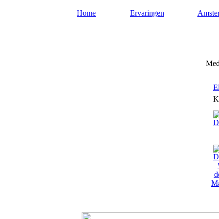
Home
Ervaringen
Amste
Mediumsamsterdam.nl
Medi
E
K
Ma