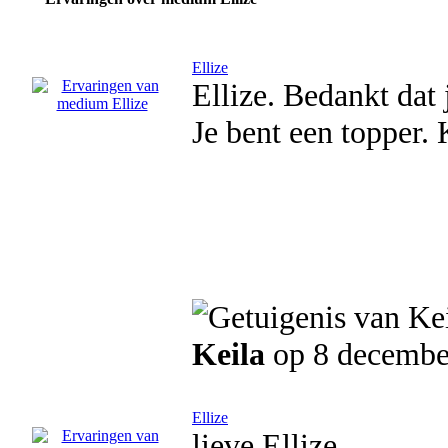
Ellize
Ellize. Bedankt dat 
Je bent een topper. 
Keila
op 8 decembe
Ellize
lieve Ellize