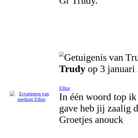
Gr Trudy.
Trudy
op 3 januari
Ellize
In één woord top i
gave heb jij zaalig
Groetjes anouck