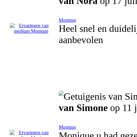
van Nora
op 17 jul
Monique
Heel snel en duideli
aanbevolen
van Simone
op 11 j
Monique
Monique u had gezeg