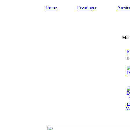
Home
Ervaringen
Amste
Mediumsamsterdam.nl
Medi
E
K
Ma