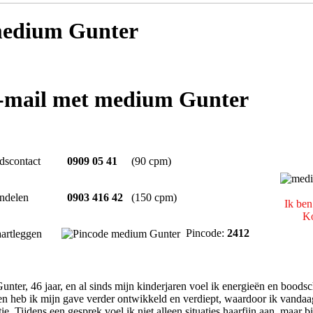
edium Gunter
e-mail met medium Gunter
dscontact
0909 05 41
(90 cpm)
ndelen
0903 416 42
(150 cpm)
Ik ben
Ko
Pincode:
2412
artleggen
nter, 46 jaar, en al sinds mijn kinderjaren voel ik energieën en bood
n heb ik mijn gave verder ontwikkeld en verdiept, waardoor ik vandaag
tie. Tijdens een gesprek voel ik niet alleen situaties haarfijn aan, maar b