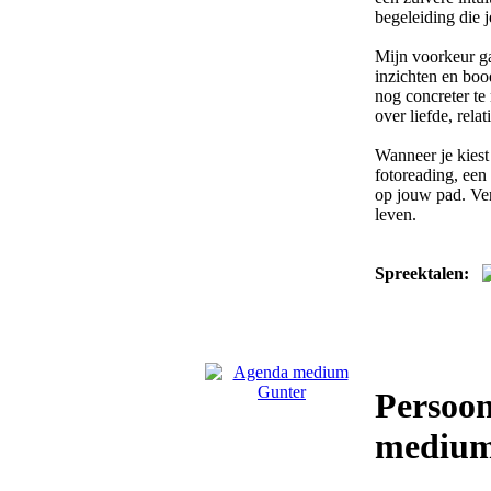
begeleiding die 
Mijn voorkeur ga
inzichten en bo
nog concreter te
over liefde, rela
Wanneer je kiest
fotoreading, een 
op jouw pad. Ver
leven.
Spreektalen:
Persoo
medium