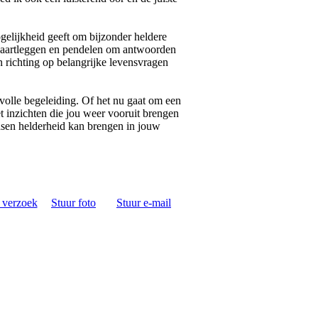
gelijkheid geeft om bijzonder heldere
kaartleggen en pendelen om antwoorden
 richting op belangrijke levensvragen
tvolle begeleiding. Of het nu gaat om een
et inzichten die jou weer vooruit brengen
dsen helderheid kan brengen in jouw
s verzoek
Stuur foto
Stuur e-mail