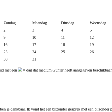
Zondag
Maandag
Dinsdag
Woensdag
2
3
4
5
9
10
11
12
16
17
18
19
23
24
25
26
30
31
uid met een
= dag dat medium Gunter heeft aangegeven beschikbaar 
 ben je dankbaar. Ik vond het een bijzonder gesprek met een bijzonder p