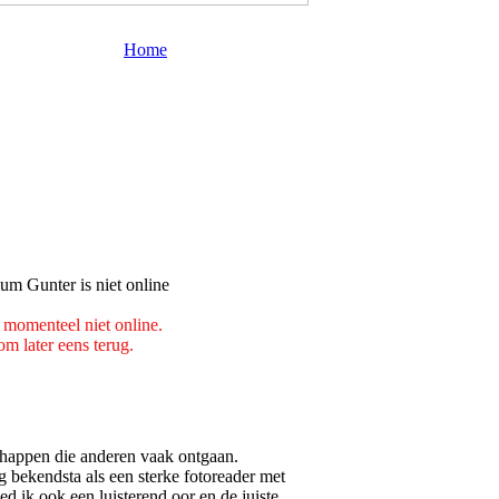
Home
 momenteel niet online.
m later eens terug.
schappen die anderen vaak ontgaan.
 bekendsta als een sterke fotoreader met
ied ik ook een luisterend oor en de juiste