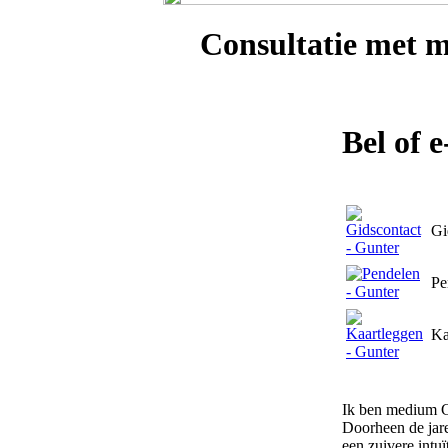
Consultatie met
m
Bel of 
Gi
Pe
Ka
Ik ben medium Gu
Doorheen de jare
een zuivere intuï