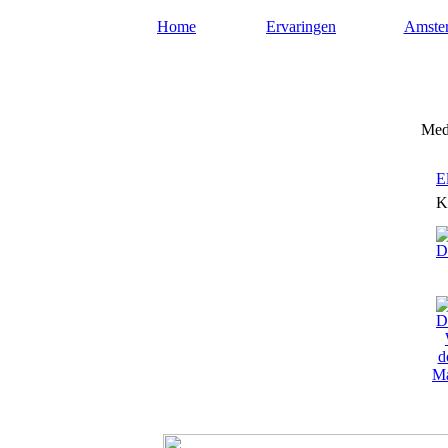
Home
Ervaringen
Amste
Mediumsamsterdam.nl
Medi
E
K
Ma