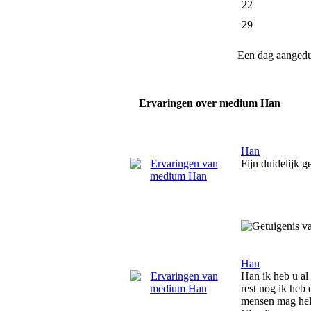
22
29
Een dag aanged
Ervaringen over medium Han
Han
Fijn duidelijk 
Han
Han ik heb u al 
rest nog ik heb
mensen mag hel