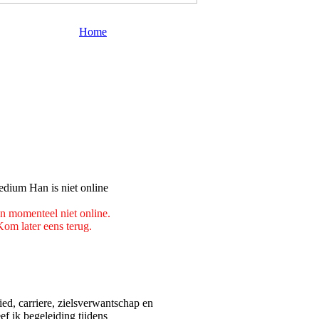
Home
n momenteel niet online.
om later eens terug.
ed, carriere, zielsverwantschap en
ef ik begeleiding tijdens