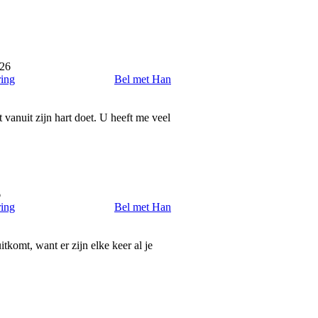
026
ring
Bel met Han
 vanuit zijn hart doet. U heeft me veel
6
ring
Bel met Han
tkomt, want er zijn elke keer al je