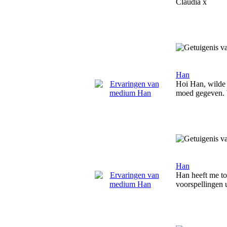
Claudia x
Han
Hoi Han, wilde e
moed gegeven.
Han
Han heeft me toc
voorspellingen 