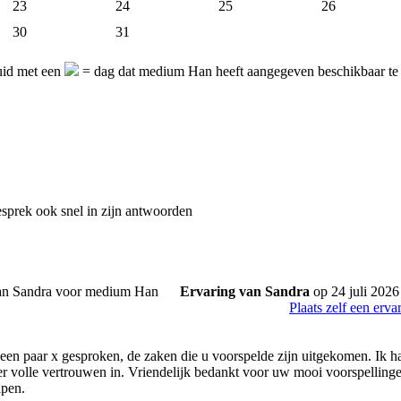
23
24
25
26
30
31
uid met een
= dag dat medium Han heeft aangegeven beschikbaar te
gesprek ook snel in zijn antwoorden
Ervaring van Sandra
op 24 juli 2026
Plaats zelf een erva
een paar x gesproken, de zaken die u voorspelde zijn uitgekomen. Ik had
 er volle vertrouwen in. Vriendelijk bedankt voor uw mooi voorspellinge
pen.