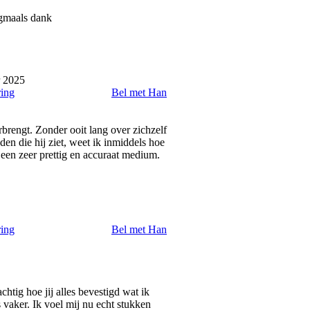
ogmaals dank
 2025
ring
Bel met Han
rbrengt. Zonder ooit lang over zichzelf
den die hij ziet, weet ik inmiddels hoe
 een zeer prettig en accuraat medium.
ring
Bel met Han
chtig hoe jij alles bevestigd wat ik
ls vaker. Ik voel mij nu echt stukken