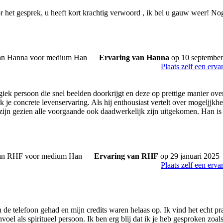
 het gesprek, u heeft kort krachtig verwoord , ik bel u gauw weer! N
Ervaring van Hanna
op 10 september
Plaats zelf een erva
giek persoon die snel beelden doorkrijgt en deze op prettige manier ove
k je concrete levenservaring. Als hij enthousiast vertelt over mogeljjkhe
e zijn gezien alle voorgaande ook daadwerkelijk zijn uitgekomen. Han is
Ervaring van RHF
op 29 januari 2025
Plaats zelf een erva
n de telefoon gehad en mijn credits waren helaas op. Ik vind het echt pra
aanvoel als spiritueel persoon. Ik ben erg blij dat ik je heb gesproken zoa