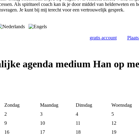
cessen. Als spiritueel coach kan ik je door middel van helderweten en 
nsvragen. Je kunt bij mij terecht voor een vertrouwelijk gesprek.
gratis account
Plaat
nlijke agenda medium Han op m
Zondag
Maandag
Dinsdag
Woensdag
2
3
4
5
9
10
11
12
16
17
18
19