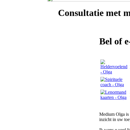
Consultatie met
m
Bel of 
Medium Olga is e
inzicht in uw to
Ik wens u veel l