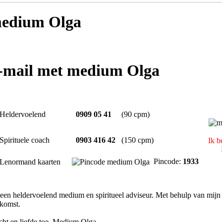
edium Olga
e-mail met medium Olga
Heldervoelend
0909 05 41
(90 cpm)
Spirituele coach
0903 416 42
(150 cpm)
Ik b
Pincode:
1933
Lenormand kaarten
en heldervoelend medium en spiritueel adviseur. Met behulp van mijn 
ekomst.
icht en liefde toe. Medium Olga.