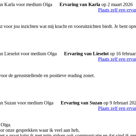
Ervaring van Karla
op 2 maart 2026
Plaats zelf een erva
t voor jou inzichten wat mij kracht en vooruitzichten biedt. Je bent op
Ervaring van Lieselot
op 16 februar
Plaats zelf een erva
oor de geruststellende en positieve reading zonet.
Ervaring van Suzan
op 9 februari 20
Plaats zelf een erva
 Olga.
r onze gesprekken waar ik veel aan heb,
et u praat krijg ik met mijn gidsen ook communicatie en dat vind ik ge