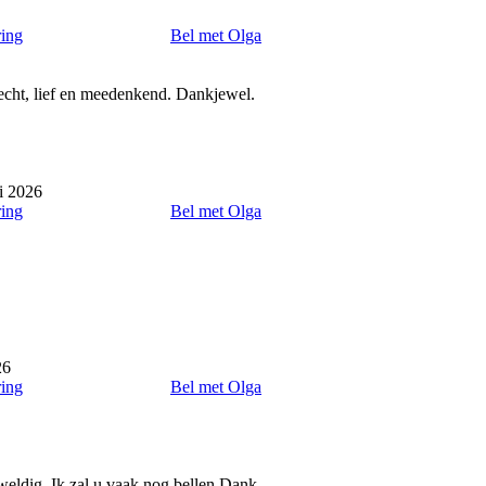
ring
Bel met Olga
recht, lief en meedenkend. Dankjewel.
i 2026
ring
Bel met Olga
26
ring
Bel met Olga
weldig. Ik zal u vaak nog bellen Dank