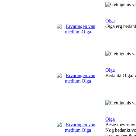
Olga
Olga erg bedank
Olga
Bedankt Olga. v
Olga
Beste mevrouw
Nog bedankt voo
en wanneer ik m