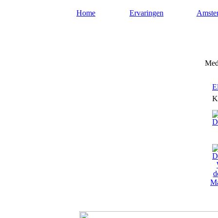
Home
Ervaringen
Amste
Mediumsamsterdam.nl
Medi
E
K
Ma