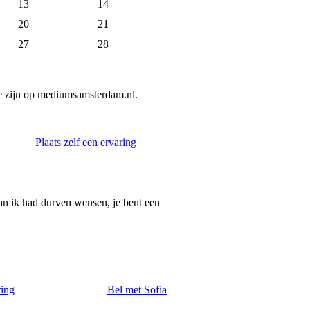
13
14
20
21
27
28
e zijn op mediumsamsterdam.nl.
Plaats zelf een ervaring
dan ik had durven wensen, je bent een
ring
Bel met Sofia