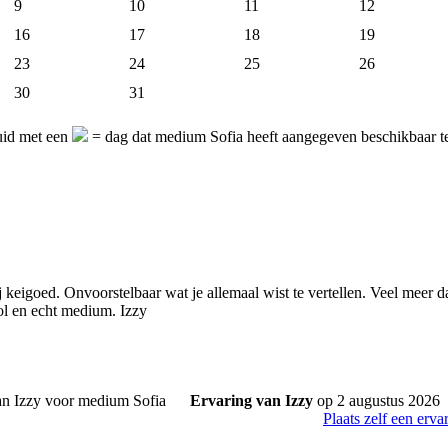
9
10
11
12
16
17
18
19
23
24
25
26
30
31
uid met een
= dag dat medium Sofia heeft aangegeven beschikbaar t
j keigoed. Onvoorstelbaar wat je allemaal wist te vertellen. Veel meer 
l en echt medium. Izzy
Ervaring van Izzy
op 2 augustus 2026
Plaats zelf een erva