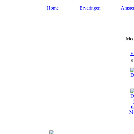
Home
Ervaringen
Amste
Mediumsamsterdam.nl
Medi
E
K
Ma