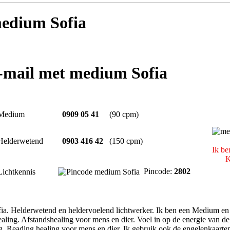
edium Sofia
e-mail met medium Sofia
Medium
0909 05 41
(90 cpm)
Helderwetend
0903 416 42
(150 cpm)
Ik be
K
Pincode:
2802
Lichtkennis
fia. Helderwetend en heldervoelend lichtwerker. Ik ben een Medium en 
ling. Afstandshealing voor mens en dier. Voel in op de energie van de p
 Reading healing voor mens en dier. Ik gebruik ook de engelenkaarte