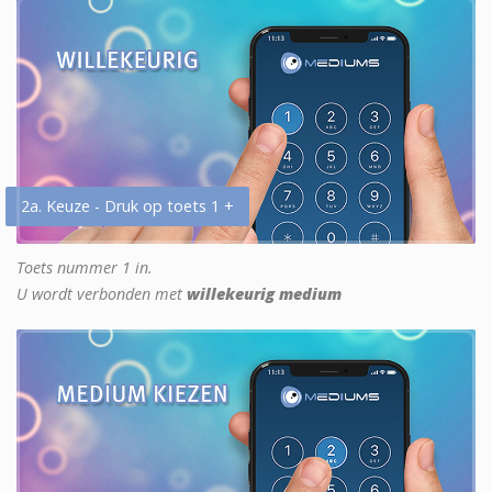
2a. Keuze - Druk op toets 1 +
Toets nummer 1 in.
U wordt verbonden met
willekeurig medium