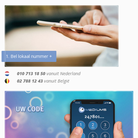
1. Bel lokaal nummer +
010 713 18 50
vanuit Nederland
02 788 12 43
vanuit België