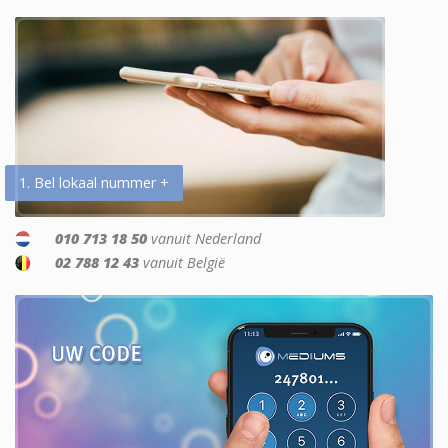
1. Bel lokaal nummer +
010 713 18 50
vanuit Nederland
02 788 12 43
vanuit België