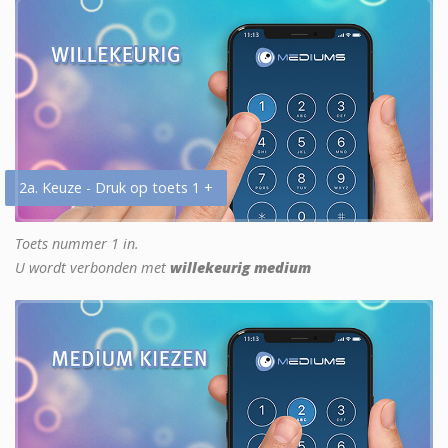
2a. Keuze - Druk op toets 1 +
Toets nummer 1 in.
U wordt verbonden met
willekeurig medium