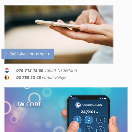
1. Bel lokaal nummer +
010 713 18 50
vanuit Nederland
02 788 12 43
vanuit België