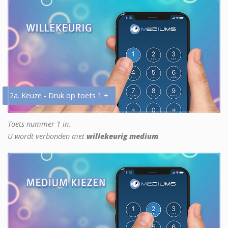
2a. Keuze - Druk op toets 1 +
Toets nummer 1 in.
U wordt verbonden met
willekeurig medium