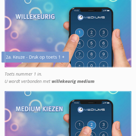
2a. Keuze - Druk op toets 1 +
Toets nummer 1 in.
U wordt verbonden met
willekeurig medium