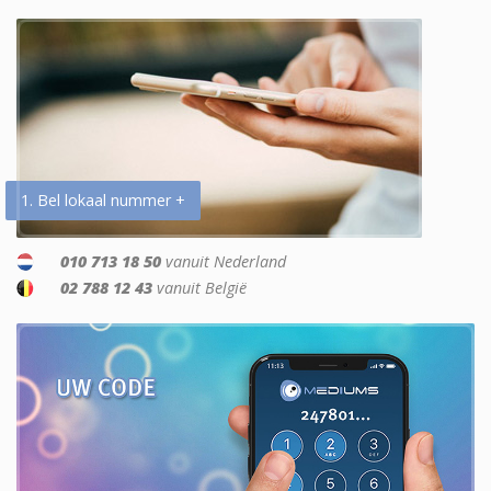
1. Bel lokaal nummer +
010 713 18 50
vanuit Nederland
02 788 12 43
vanuit België