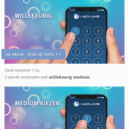
2a. Keuze - Druk op toets 1 +
Toets nummer 1 in.
U wordt verbonden met
willekeurig medium