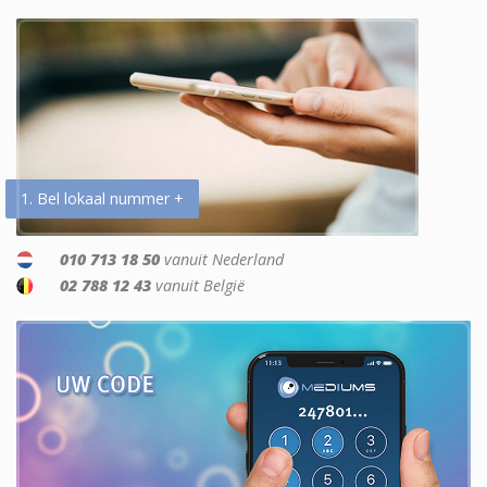
1. Bel lokaal nummer +
010 713 18 50
vanuit Nederland
02 788 12 43
vanuit België