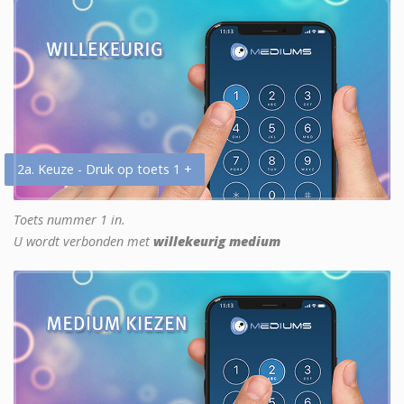
2a. Keuze - Druk op toets 1 +
Toets nummer 1 in.
U wordt verbonden met
willekeurig medium