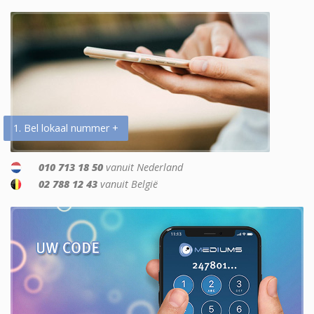
1. Bel lokaal nummer +
010 713 18 50
vanuit Nederland
02 788 12 43
vanuit België